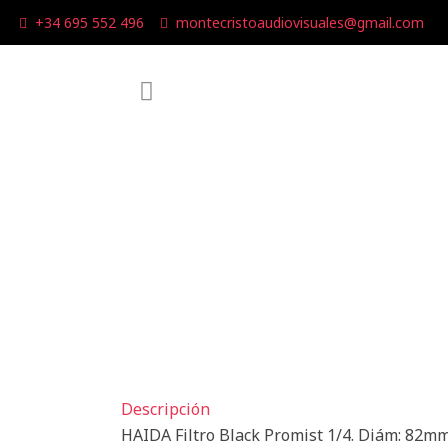
+34 695 552 496
montecristoaudiovisuales@gmail.com
Descripción
HAIDA Filtro Black Promist 1/4. Diám: 82m