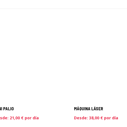
NI PALIO
MÁQUINA LÁSER
sde:
21,00
€
por día
Desde:
38,00
€
por día