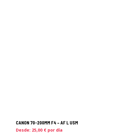
CANON 70-200MM F4 – AF L USM
Desde:
25,00
€
por día