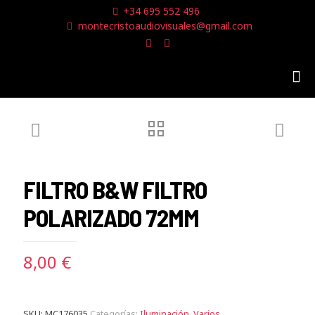
+34 695 552 496
montecristoaudiovisuales@gmail.com
FILTRO B&W FILTRO
POLARIZADO 72MM
8,00
€
SKU:
MC176035
Categorías:
Iluminación
,
Varios