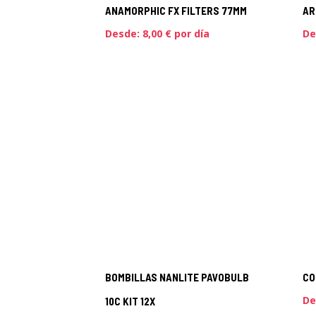
ANAMORPHIC FX FILTERS 77MM
AR
Desde:
8,00
€
por día
De
BOMBILLAS NANLITE PAVOBULB
CO
De
10C KIT 12X