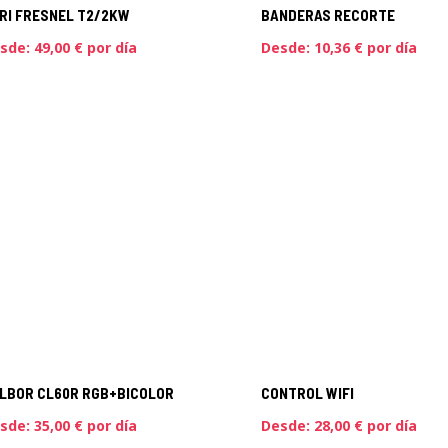
RI FRESNEL T2/2KW
BANDERAS RECORTE
sde:
49,00
€
por día
Desde:
10,36
€
por día
LBOR CL60R RGB+BICOLOR
CONTROL WIFI
sde:
35,00
€
por día
Desde:
28,00
€
por día