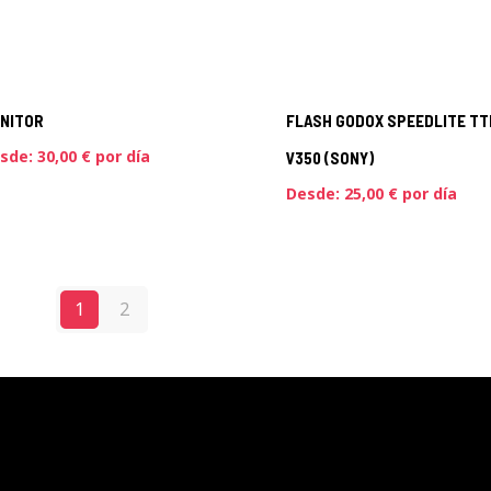
NITOR
FLASH GODOX SPEEDLITE TT
sde:
30,00
€
por día
V350 (SONY)
Desde:
25,00
€
por día
1
2