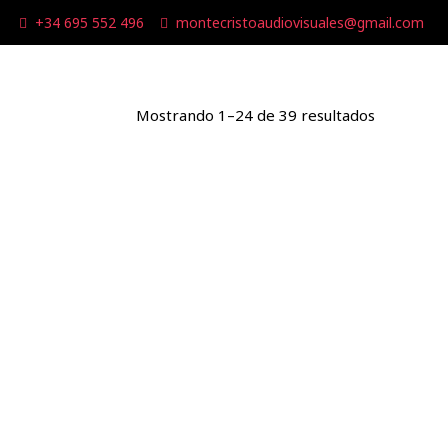
+34 695 552 496
montecristoaudiovisuales@gmail.com
Mostrando 1–24 de 39 resultados