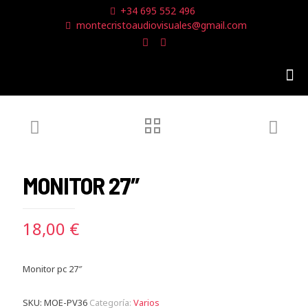
+34 695 552 496
montecristoaudiovisuales@gmail.com
MONITOR 27″
18,00
€
Monitor pc 27″
SKU:
MOE-PV36
Categoría:
Varios