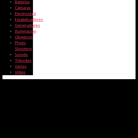
Baterías
Cámaras
Electricidad
Estabilizadores
Generadores
Iluminación
Objetivos
Photo
Shooting
Sonido
Trípodes
Varios
Vídeo