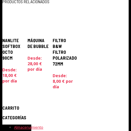
PRODUCTOS RELACIONADOS
NANLITE
MÁQUINA
FILTRO
SOFTBOX
DE BUBBLE
B&W
OCTO
FILTRO
90CM
POLARIZADO
Desde:
28,00
€
72MM
por día
Desde:
18,00
€
Desde:
por día
8,00
€
por
día
CARRITO
CATEGORÍAS
Almacenamiento