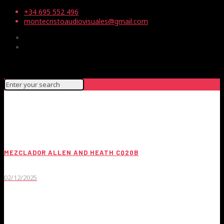
+34 695 552 496
montecristoaudiovisuales@gmail.com
MEZCLADOR ALLEN AND HEATH CQ20B
02/12/2025