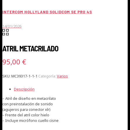
INTERCOM HOLLYLAND SOLIDCOM SE PRO 4S
14/01/2026
ATRIL METACRILADO
95,00
€
SKU:
MC39317-1-1-1
Categoría:
Varios
Descripción
– Atril de diseño en metacrilato
con preinstalación de sonido
(agujeros para conector xlr)
– Frente del atril color hielo
– Incluye micrófono cuello cisne