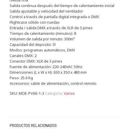
niebla fina
Salida continua después del tiempo de calentamiento inicial
Salida ajustable y velocidad del ventilador
Control a través de pantalla digital integrada o DMX
Flightcase sólido con ruedas
Entrada / salida DMX a través de XLR de 3 pines
Tiempo de calentamiento (minutos): 8
Volumen de salida por minuto: 300m³
Capacidad del deposito: 5l
Modos: programas automáticos, DMX
Canales DMX: 2
Conector DMX: XLR de 3 pines
Fuente de alimentación: 220-240VAC 50Hz
Dimensiones (L x W x H): 630 x 350 x 480 mm
Peso: 25.6 Kg
Accesorios: cable de alimentación, control remoto
SKU:
MOE-PV66-1-3
Categoría:
Varios
PRODUCTOS RELACIONADOS